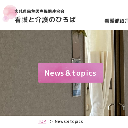
看護部紹
News＆topics
TOP
News＆topics