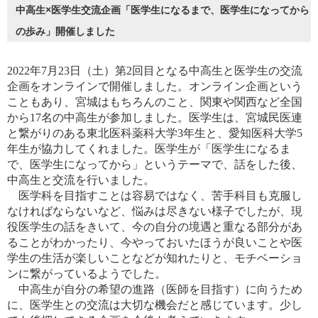
中高生×医学生交流企画「医学生になるまで、医学生になってから
の歩み」開催しました
2022年
7
月
23
日（土）第
2
回目となる中高生と医学生の交流
企画をオンラインで開催しました。オンライン企画という
こともあり、宮城はもちろんのこと、関東や関西など全国
から
17
名の中高生が参加しました。医学生は、宮城民医連
と繋がりのある東北医科薬科大学
3
年生と、愛知医科大学
5
年生が協力してくれました。医学生が「医学生になるま
で、医学生になってから」というテーマで、話をした後、
中高生と交流を行いました。
医学科を目指すことは容易ではなく、苦手科目も克服し
なければならないなど、悩みは尽きない様子でしたが、現
役医学生の話をきいて、今の自分の境遇と重なる部分があ
ることがわかったり、今やっておいたほうが良いことや医
学生の生活が楽しいことなどが知れたりと、モチベーショ
ンに繋がっているようでした。
中高生が自分の希望の進路（医師を目指す）に向うため
に、医学生との交流は大切な機会だと感じています。少し