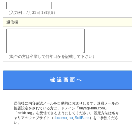
（入力例：7月31日 17時頃）
通信欄
（既卒の方は卒業して何年目かを記載して下さい）
送信後に内容確認メールを自動的にお送りします。迷惑メールの
拒否設定をされている方は、ドメイン「miyagi-min.com」
「zmkk.org」を受信できるようにしてください。設定方法は各キ
ャリアのウェブサイト（
docomo
,
au
,
SoftBank
）をご参照くださ
い。