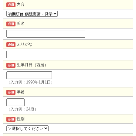
内容
必須
氏名
必須
ふりがな
必須
生年月日（西暦）
必須
（入力例：1990年1月1日）
年齢
必須
（入力例：24歳）
性別
必須