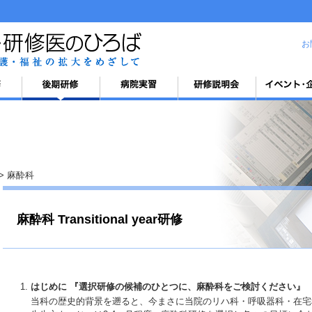
お
麻酔科
麻酔科 Transitional year研修
はじめに 『選択研修の候補のひとつに、麻酔科をご検討ください』
当科の歴史的背景を遡ると、今まさに当院のリハ科・呼吸器科・在宅