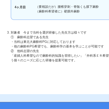
（要相談だが）腰椎穿刺・脊髄くも膜下麻酔
4ヶ月目
（麻酔科希望者に）硬膜外麻酔
対象者 今まで当科を選択研修した先生方は様々です
① 麻酔科志望である先生
・当科は東北大麻酔科PGに対応しております
・他の麻酔科PG希望でも、麻酔科学の基本を学ぶことが可能です
② 他科志望の先生
「産婦人科希望なので麻酔科的知識を習得したい」「外科系ＥＲ希望
う個々のニーズに応じた研修を提案可能です。