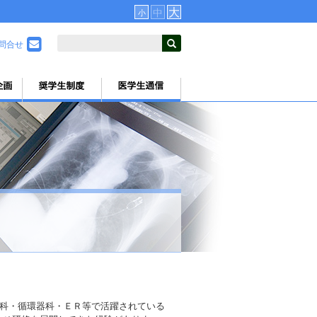
大
中
小
問合せ
科・循環器科・ＥＲ等で活躍されている