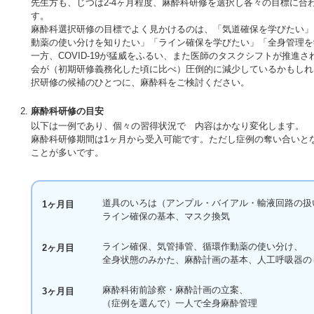
先生方も、じつは2-4ヶ月程度、麻酔科研修を選択し各々の目標に合
す。
麻酔科選択研修の目標でよく見かけるのは、「気道確保を学びたい」
動薬の使い分けを知りたい」「ライン確保を学びたい」「全身管理を
一方、COVID-19が猛威をふるい、また医師のタスクシフトが推進
会が（初期研修義務化した頃に比べ）圧倒的に減少しているかもしれ
択研修の候補のひとつに、麻酔科をご検討ください。
麻酔科研修の目安
以下は一例であり、個々の習得状況で 内容はかなり変化します。
麻酔科研修期間は1ヶ月から受入可能です。ただし症例の奪い合いと
ことが多いです。
道具のいろは（アンプル・バイアル・輸液回路の扱
1ヶ月目
ライン確保の基本、マスク換気
ライン確保、気管挿管、循環作動薬の使い分け、
2ヶ月目
全身状態のみかた、麻酔計画の基本、人工呼吸器の
麻酔科術前診察・麻酔計画の立案、
3ヶ月目
（症例を選んで）一人で全身麻酔管理