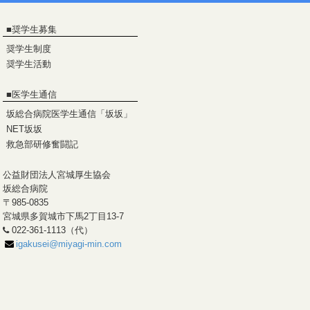
■
奨学生募集
奨学生制度
奨学生活動
■
医学生通信
坂総合病院医学生通信「坂坂」
NET坂坂
救急部研修奮闘記
公益財団法人宮城厚生協会
坂総合病院
〒985-0835
宮城県多賀城市下馬2丁目13-7
022-361-1113（代）
igakusei@miyagi-min.com