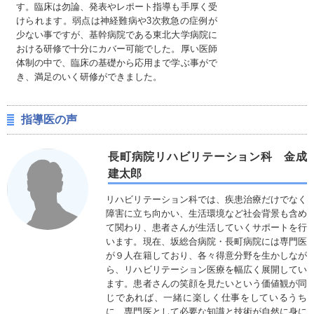
す。臨床は勿論、発表やレポート指導も手厚く受
けられます。弱点は神経難病や3次救急の症例が
少ない事ですが、基幹病院である東北大学病院に
おける研修で十分にカバー可能でした。厚い医師
体制の中で、臨床の基礎から応用まで学ぶ事がで
き、満足のいく研修ができました。
指導医の声
長町病院リハビリテーション科 金成
建太郎
リハビリテーション科では、疾患治療だけでなく
障害に立ち向かい、生活環境など社会背景も含め
て関わり、患者さんが生活していくサポートを行
います。現在、坂総合病院・長町病院には専門医
が９人在籍しており、各々得意分野を生かしなが
ら、リハビリテーション医療を幅広く展開してい
ます。患者さんの笑顔を見たいという価値観が同
じであれば、一緒に楽しく仕事をしているうち
に、専門医として必要な知識と技術が自然に身に